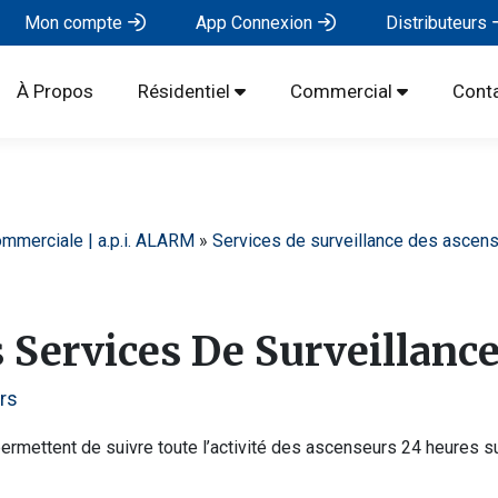
Mon compte
App Connexion
Distributeurs
À Propos
Résidentiel
Commercial
Cont
commerciale | a.p.i. ALARM
»
Services de surveillance des ascen
 Services De Surveillanc
rs
mettent de suivre toute l’activité des ascenseurs 24 heures sur 2