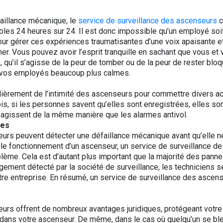
faillance mécanique, le
service de surveillance des ascenseurs
c
bles 24 heures sur 24. Il est donc impossible qu’un employé so
 gérer ces expériences traumatisantes d’une voix apaisante et 
ner. Vous pouvez avoir l’esprit tranquille en sachant que vous et
qu’il s’agisse de la peur de tomber ou de la peur de rester blo
e vos employés beaucoup plus calmes.
èrement de l’intimité des ascenseurs pour commettre divers acte
ois, si les personnes savent qu’elles sont enregistrées, elles 
agissent de la même manière que les alarmes antivol.
ues
urs peuvent détecter une défaillance mécanique avant qu’elle n
 le fonctionnement d’un ascenseur, un service de surveillance 
blème. Cela est d’autant plus important que la majorité des pan
gement détecté par la société de surveillance, les techniciens 
re entreprise. En résumé, un service de surveillance des ascen
urs offrent de nombreux avantages juridiques, protégeant votre 
é dans votre ascenseur. De même, dans le cas où quelqu’un se b